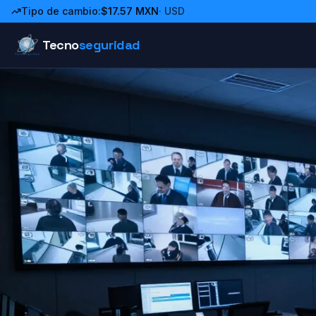
Tipo de cambio:
$
17.57
MXN
· USD
Tecno
seguridad