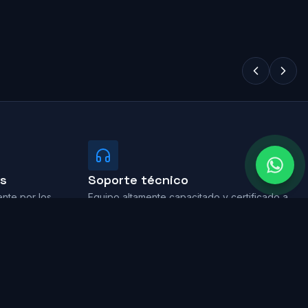
es
Soporte técnico
nte por los
Equipo altamente capacitado y certificado a
tu servicio.