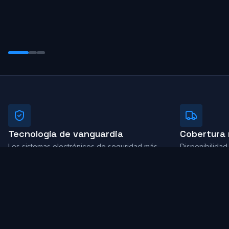
Tecnología de vanguardia
Cobertura 
Los sistemas electrónicos de seguridad más
Disponibilidad
avanzados del mercado.
país.