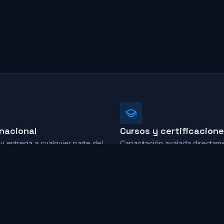
nacional
Cursos y certificacion
 y entrega a cualquier parte del
Capacitación avalada directame
fabricantes.